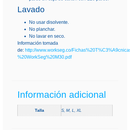
Lavado
No usar disolvente.
No planchar.
No lavar en seco.
Información tomada
de:
http://www.workseg.co/Fichas%20T%C3%A9cni
%20WorkSeg%20M30.pdf
Información adicional
Talla
S, M, L, XL