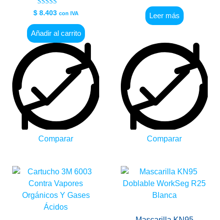
Valorado en
$
8.403
con IVA
Leer más
5.00
de 5
Añadir al carrito
Comparar
Comparar
Mascarilla KN95