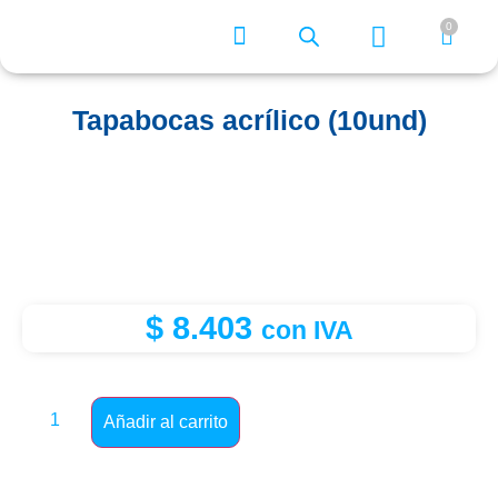
0
¿Quiénes somos?
Tapabocas acrílico (10und)
$
8.403
con IVA
Añadir al carrito