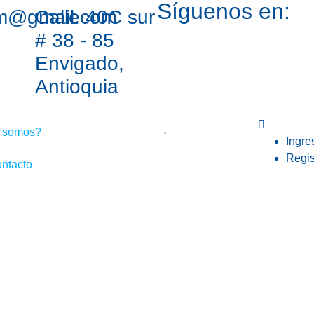
Síguenos en:
om@gmail.com
Calle 40C sur
# 38 - 85
Envigado,
Antioquia
 somos?
Ingre
Regis
ntacto