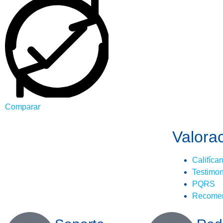
Comparar
Valora
Califíca
Testimon
PQRS
Recome