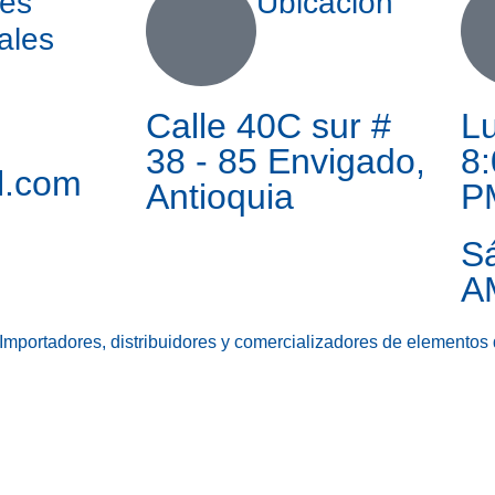
es
Ubicación
ales
Calle 40C sur #
Lu
38 - 85 Envigado,
8:
l.com
Antioquia
P
S
A
Importadores, distribuidores y comercializadores de elementos 