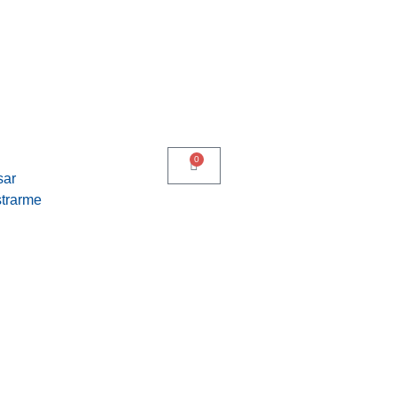
0
sar
trarme