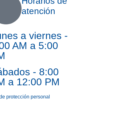
Horarios de
atención
nes a viernes -
00 AM a 5:00
M
ábados - 8:00
M a 12:00 PM
de protección personal